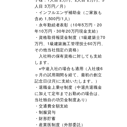
人目 3万円／月）
・インフルエンザ補助金（ご家族も
含め 1,500円/1人）
・永年勤続者表彰（10年5万円・20
年10万円・30年20万円現金支給）
・資格取得報奨金制度（1級建築士70
万円、1級建築施工管理技士60万円、
その他当社指定の資格）
入社時の保有資格に対しても支給
します。
※中途入社の場合も適用（入社後6
ヶ月の試用期間を経て、最初の創立
記念日(2月)に支給いたします。）
・退職金上乗せ制度（中退共退職金
に加えて定年までお勤めの場合は、
当社独自の功労金制度あり）
・交通費全額支給
・制服貸与
・財形貯蓄
・産業医制度（外部委託）