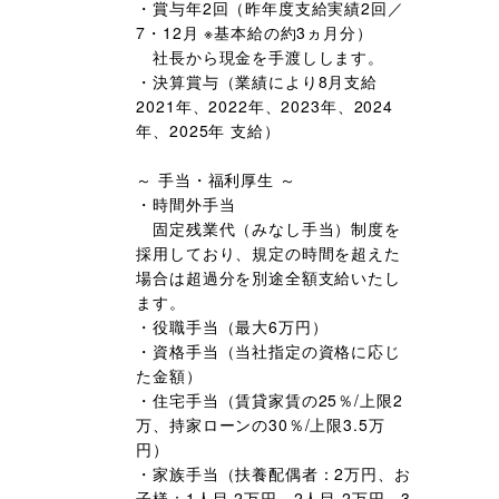
・賞与年2回（昨年度支給実績2回／
7・12月 ※基本給の約3ヵ月分）
社長から現金を手渡しします。
・決算賞与（業績により8月支給
2021年、2022年、2023年、2024
年、2025年 支給）
～ 手当・福利厚生 ～
・時間外手当
固定残業代（みなし手当）制度を
採用しており、規定の時間を超えた
場合は超過分を別途全額支給いたし
ます。
・役職手当（最大6万円）
・資格手当（当社指定の資格に応じ
た金額）
・住宅手当（賃貸家賃の25％/上限2
万、持家ローンの30％/上限3.5万
円）
・家族手当（扶養配偶者：2万円、お
子様：1人目 2万円、2人目 2万円、3